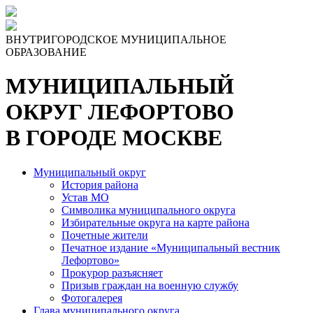
Skip
to
the
ВНУТРИГОРОДСКОЕ МУНИЦИПАЛЬНОЕ
content
ОБРАЗОВАНИЕ
МУНИЦИПАЛЬНЫЙ
ОКРУГ ЛЕФОРТОВО
В ГОРОДЕ МОСКВЕ
Муниципальный округ
История района
Устав МО
Символика муниципального округа
Избирательные округа на карте района
Почетные жители
Печатное издание «Муниципальный вестник
Лефортово»
Прокурор разъясняет
Призыв граждан на военную службу
Фотогалерея
Глава муниципального округа