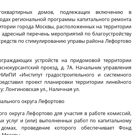
огоквартирных домов, подлежащих включению в
 годах региональной программы капитального ремонта
итории города Москвы, расположенных на территории
 адресный перечень мероприятий по благоустройству
средств по стимулированию управы района Лефортово
 ограждающих устройств на придомовой территории
аснокурсантский проезд, д. 7А. Начальник управления
НИиПИ «Институт градостроительного и системного
едставил проект планировки территории линейного
: Лонгиновская ул., Наличная ул.
пального округа Лефортово
го округа Лефортово для участия в работе комиссий,
х услуг и (или) выполненных работ по капитальному
домах, проведение которого обеспечивает Фонд