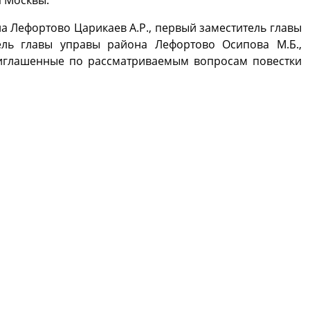
 Москвы.
а Лефортово Царикаев А.Р., первый заместитель главы
ель главы управы района Лефортово Осипова М.Б.,
риглашенные по рассматриваемым вопросам повестки