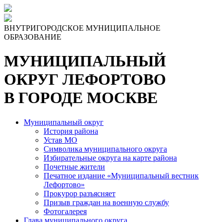
Skip
to
the
ВНУТРИГОРОДСКОЕ МУНИЦИПАЛЬНОЕ
content
ОБРАЗОВАНИЕ
МУНИЦИПАЛЬНЫЙ
ОКРУГ ЛЕФОРТОВО
В ГОРОДЕ МОСКВЕ
Муниципальный округ
История района
Устав МО
Символика муниципального округа
Избирательные округа на карте района
Почетные жители
Печатное издание «Муниципальный вестник
Лефортово»
Прокурор разъясняет
Призыв граждан на военную службу
Фотогалерея
Глава муниципального округа