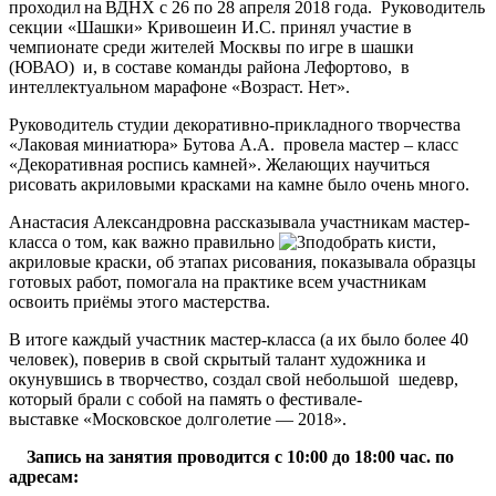
проходил на ВДНХ с 26 по 28 апреля 2018 года. Руководитель
секции «Шашки» Кривошеин И.С. принял участие в
чемпионате среди жителей Москвы по игре в шашки
(ЮВАО) и, в составе команды района Лефортово, в
интеллектуальном марафоне «Возраст. Нет».
Руководитель студии декоративно-прикладного творчества
«Лаковая миниатюра» Бутова А.А. провела мастер – класс
«Декоративная роспись камней». Желающих научиться
рисовать акриловыми красками на камне было очень много.
Анастасия Александровна рассказывала участникам мастер-
класса о том, как важно правильно
подобрать кисти,
акриловые краски, об этапах рисования, показывала образцы
готовых работ, помогала на практике всем участникам
освоить приёмы этого мастерства.
В итоге каждый участник мастер-класса (а их было более 40
человек), поверив в свой скрытый талант художника и
окунувшись в творчество, создал свой небольшой шедевр,
который брали с собой на память о фестивале-
выставке «Московское долголетие — 2018».
Запись на занятия
проводится
с 10:00 до 18:00 час
.
п
о
адресам: