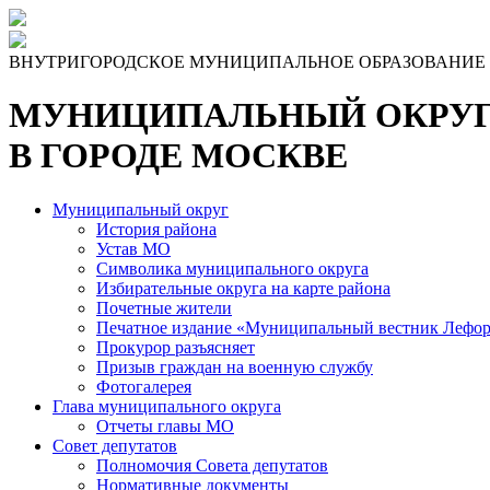
Skip
to
the
ВНУТРИГОРОДСКОЕ МУНИЦИПАЛЬНОЕ ОБРАЗОВАНИЕ
content
МУНИЦИПАЛЬНЫЙ ОКРУГ
В ГОРОДЕ МОСКВЕ
Муниципальный округ
История района
Устав МО
Символика муниципального округа
Избирательные округа на карте района
Почетные жители
Печатное издание «Муниципальный вестник Лефор
Прокурор разъясняет
Призыв граждан на военную службу
Фотогалерея
Глава муниципального округа
Отчеты главы МО
Совет депутатов
Полномочия Совета депутатов
Нормативные документы