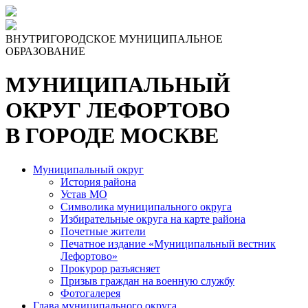
Skip
to
the
ВНУТРИГОРОДСКОЕ МУНИЦИПАЛЬНОЕ
content
ОБРАЗОВАНИЕ
МУНИЦИПАЛЬНЫЙ
ОКРУГ ЛЕФОРТОВО
В ГОРОДЕ МОСКВЕ
Муниципальный округ
История района
Устав МО
Символика муниципального округа
Избирательные округа на карте района
Почетные жители
Печатное издание «Муниципальный вестник
Лефортово»
Прокурор разъясняет
Призыв граждан на военную службу
Фотогалерея
Глава муниципального округа