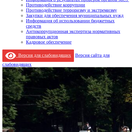
Противодействие коррупции
Противодействие терроризму и экстремизму
Закупки для обеспечения муниципальных нужд
Информация об использовании бюджетных
средств
Антикоррупционная экспертиза нормативных
правовых актов
Кадровое обеспечение
Версия для слабовидящих
Версия сайта для
слабовидящих