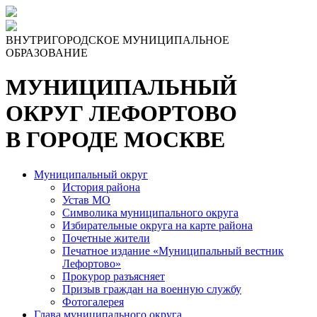
Skip
to
the
ВНУТРИГОРОДСКОЕ МУНИЦИПАЛЬНОЕ
content
ОБРАЗОВАНИЕ
МУНИЦИПАЛЬНЫЙ
ОКРУГ ЛЕФОРТОВО
В ГОРОДЕ МОСКВЕ
Муниципальный округ
История района
Устав МО
Символика муниципального округа
Избирательные округа на карте района
Почетные жители
Печатное издание «Муниципальный вестник
Лефортово»
Прокурор разъясняет
Призыв граждан на военную службу
Фотогалерея
Глава муниципального округа