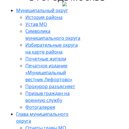
Skip
to
Муниципальный округ
the
История района
content
Устав МО
Символика
муниципального округа
Избирательные округа
на карте района
Почетные жители
Печатное издание
«Муниципальный
вестник Лефортово»
Прокурор разъясняет
Призыв граждан на
военную службу
Фотогалерея
Глава муниципального
округа
Отчеты главы МО