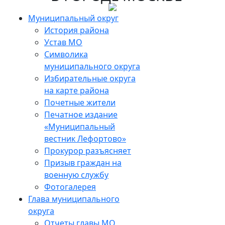
Skip
to
Муниципальный округ
the
История района
content
Устав МО
Символика
муниципального округа
Избирательные округа
на карте района
Почетные жители
Печатное издание
«Муниципальный
вестник Лефортово»
Прокурор разъясняет
Призыв граждан на
военную службу
Фотогалерея
Глава муниципального
округа
Отчеты главы МО