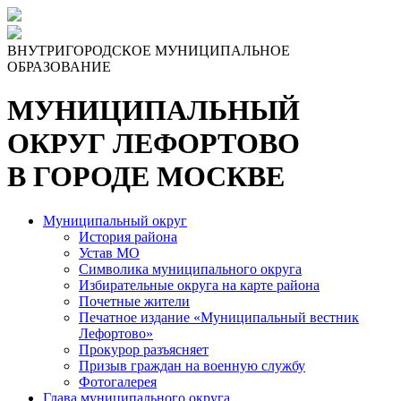
Skip
to
the
ВНУТРИГОРОДСКОЕ МУНИЦИПАЛЬНОЕ
content
ОБРАЗОВАНИЕ
МУНИЦИПАЛЬНЫЙ
ОКРУГ ЛЕФОРТОВО
В ГОРОДЕ МОСКВЕ
Муниципальный округ
История района
Устав МО
Символика муниципального округа
Избирательные округа на карте района
Почетные жители
Печатное издание «Муниципальный вестник
Лефортово»
Прокурор разъясняет
Призыв граждан на военную службу
Фотогалерея
Глава муниципального округа