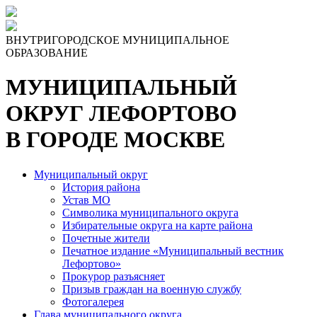
Skip
to
the
ВНУТРИГОРОДСКОЕ МУНИЦИПАЛЬНОЕ
content
ОБРАЗОВАНИЕ
МУНИЦИПАЛЬНЫЙ
ОКРУГ ЛЕФОРТОВО
В ГОРОДЕ МОСКВЕ
Муниципальный округ
История района
Устав МО
Символика муниципального округа
Избирательные округа на карте района
Почетные жители
Печатное издание «Муниципальный вестник
Лефортово»
Прокурор разъясняет
Призыв граждан на военную службу
Фотогалерея
Глава муниципального округа