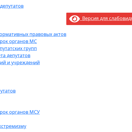
 депутатов
Версия для слабови
нормативных правовых актов
рок органов МС
путатских групп
та депутатов
ий и учреждений
утатов
рок органов МСУ
кстремизму