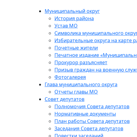
Skip
to
Муниципальный округ
the
История района
content
Устав МО
Символика муниципального окру
Избирательные округа на карте 
Почетные жители
Печатное издание «Муниципальн
Прокурор разъясняет
Призыв граждан на военную служ
Фотогалерея
Глава муниципального округа
Отчеты главы МО
Совет депутатов
Полномочия Совета депутатов
Нормативные документы
План работы Совета депутатов
Заседания Cовета депутатов
Повестки заседаний