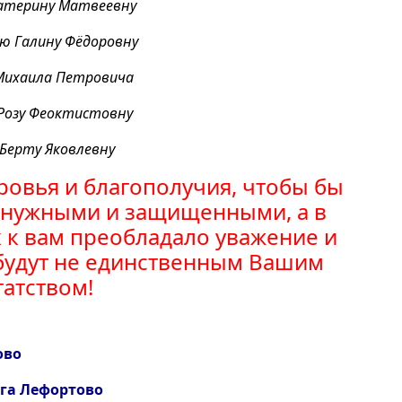
катерину Матвеевну
ю Галину Фёдоровну
Михаила Петровича
Розу Феоктистовну
Берту Яковлевну
ровья и благополучия, чтобы бы
я нужными и защищенными, а в
к вам преобладало уважение и
 будут не единственным Вашим
гатством!
ово
уга Лефортово