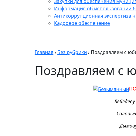
Закупки для обеспечения муници
Информация об использовании б
Антикоррупционная экспертиза 
Кадровое обеспечение
Главная
›
Без рубрики
›
Поздравляем с юб
Поздравляем с 
ПО
Лебедеву
Соловьё
Дымову