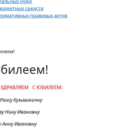
пальных нужд
юджетных средств
нормативных правовых актов
илеем!
юбилеем!
ЗДРАВЛЯЕМ С ЮБИЛЕЕМ:
 Раису Кузьминичну
ву Нину Ивановну
 Анну Ивановну