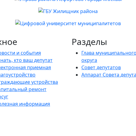
жное
Разделы
овости и события
Глава муниципальног
нать, кто ваш депутат
округа
лектронная приемная
Совет депутатов
лагоустройство
Аппарат Совета депут
граждающие устройства
апитальный ремонт
осуг
олезная информация