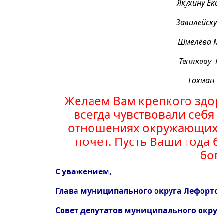
Якухину Е
Завилейску
Шмелёва 
Тенякову 
Гохман 
Желаем Вам крепкого здо
всегда чувствовали себ
отношениях окружающих 
почет. Пусть Ваши года
бо
С уважением,
Глава муниципального округа Лефорт
Совет депутатов муниципального окр