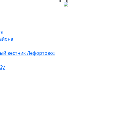
га
района
ый вестник Лефортово»
бу