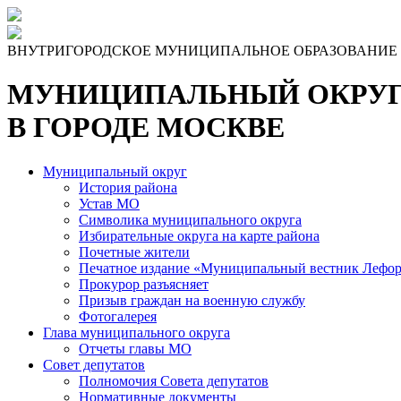
Skip
to
the
ВНУТРИГОРОДСКОЕ МУНИЦИПАЛЬНОЕ ОБРАЗОВАНИЕ
content
МУНИЦИПАЛЬНЫЙ ОКРУГ
В ГОРОДЕ МОСКВЕ
Муниципальный округ
История района
Устав МО
Символика муниципального округа
Избирательные округа на карте района
Почетные жители
Печатное издание «Муниципальный вестник Лефор
Прокурор разъясняет
Призыв граждан на военную службу
Фотогалерея
Глава муниципального округа
Отчеты главы МО
Совет депутатов
Полномочия Совета депутатов
Нормативные документы