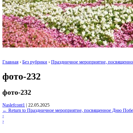
Главная
›
Без рубрики
›
Праздничное мероприятие, посвященн
фото-232
фото-232
Naslefcont1
|
22.05.2025
←
Return to Праздничное мероприятие, посвященное Дню Поб
‹
›