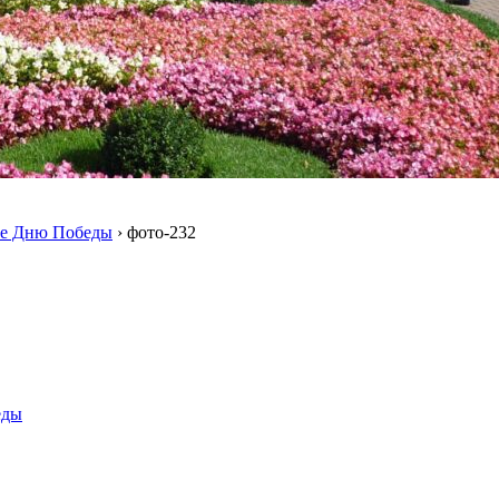
ое Дню Победы
›
фото-232
еды