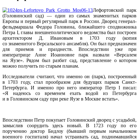
Лефортовский парк
(Головинский сад) — один из самых знаменитых парков
Европы и первый регулярный парк в России. Дворец генерал-
фельдмаршала Федора Головина, ближайшего сподвижника
Петра I, главы внешнеполитического ведомства был построен
архитектором Д. Ивановым в 1703 году (копия
со знаменитого Версальского ансамбля). Он был предназначен
для приемов и празднеств. Впоследствии уже при
императрице Анне Иоанновне парк назвали «Версалем
на Яузе». Рядом был разбит сад, представление о котором
можно получить по старым планам.
Исследователи считают, что именно он (парк), построенный
в 1703 году, стал прообразом для будущих парков Санкт-
Петербурга. И именно про него император Петр I писал:
«Я надеюсь со временем ехать водой из Петербурга
и в Головинском саду при реке Яузе в Москве встать».
Впоследствии Петр покупает Головинский дворец с усадьбой,
замыслив соорудить здесь новый. В 1723 году по его
поручению доктор Бидлоу (бывший первым начальником
военного госпиталя) начал устраивать сад, поднимавшийся