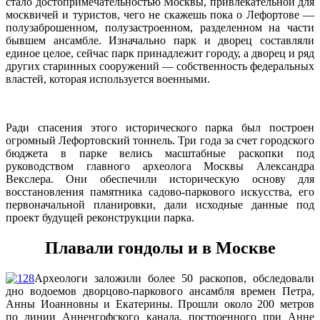
стало достопримечательностью Москвы, привлекательной для
москвичей и туристов, чего не скажешь пока о Лефортове —
полузаброшенном, полузастроенном, разделенном на части
бывшем ансамбле. Изначально парк и дворец составляли
единое целое, сейчас парк принадлежит городу, а дворец и ряд
других старинных сооружений — собственность федеральных
властей, которая используется военными.
Ради спасения этого исторического парка был построен
огромный Лефортовский тоннель. Три года за счет городского
бюджета в парке велись масштабные раскопки под
руководством главного археолога Москвы Александра
Векслера. Они обеспечили историческую основу для
восстановления памятника садово-паркового искусства, его
первоначальной планировки, дали исходные данные под
проект будущей реконструкции парка.
Плавали гондолы и в Москве
Археологи заложили более 50 раскопов, обследовали
дно водоемов дворцово-паркового ансамбля времен Петра,
Анны Иоанновны и Екатерины. Прошли около 200 метров
по линии Анненгофского канала, построенного при Анне