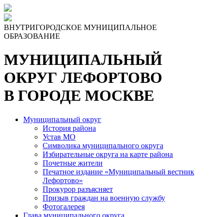
Skip
to
the
ВНУТРИГОРОДСКОЕ МУНИЦИПАЛЬНОЕ
content
ОБРАЗОВАНИЕ
МУНИЦИПАЛЬНЫЙ
ОКРУГ ЛЕФОРТОВО
В ГОРОДЕ МОСКВЕ
Муниципальный округ
История района
Устав МО
Символика муниципального округа
Избирательные округа на карте района
Почетные жители
Печатное издание «Муниципальный вестник
Лефортово»
Прокурор разъясняет
Призыв граждан на военную службу
Фотогалерея
Глава муниципального округа