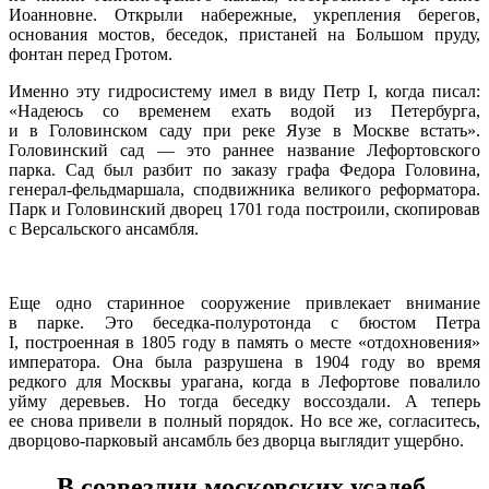
Иоанновне. Открыли набережные, укрепления берегов,
основания мостов, беседок, пристаней на Большом пруду,
фонтан перед Гротом.
Именно эту гидросистему имел в виду Петр I, когда писал:
«Надеюсь со временем ехать водой из Петербурга,
и в Головинском саду при реке Яузе в Москве встать».
Головинский сад — это раннее название Лефортовского
парка. Сад был разбит по заказу графа Федора Головина,
генерал-фельдмаршала, сподвижника великого реформатора.
Парк и Головинский дворец 1701 года построили, скопировав
с Версальского ансамбля.
Еще одно старинное сооружение привлекает внимание
в парке. Это беседка-полуротонда с бюстом Петра
I, построенная в 1805 году в память о месте «отдохновения»
императора. Она была разрушена в 1904 году во время
редкого для Москвы урагана, когда в Лефортове повалило
уйму деревьев. Но тогда беседку воссоздали. А теперь
ее снова привели в полный порядок. Но все же, согласитесь,
дворцово-парковый ансамбль без дворца выглядит ущербно.
В созвездии московских усадеб.