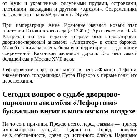
от Яузы и украшенный фигурными прудами, островками,
плотинами, каскадами и другими «затеями». Современники
называли этот парк «Версалем на Яузе».
При императрице Анне Иоановне начался новый этап
в истории Головинского сада (с 1730 г.). Архитектором Ф.-Б.
Растрелли на его верхней террасе был спроектирован
дворцово-парковый ансамбль «Анненгоф» в стиле барокко.
Усадьба занимала очень большую территорию — до линии
современной Казанской железной дороги. Это был самый
большой сад в Москве XVII века.
Лефортовский парк был назван в честь Франца Лефорта,
знаменитого сподвижника Петра Первого в первые годы его
царствования.
Сегодня вопрос о судьбе дворцово-
паркового ансамбля «Лефортово»
буквально висит в московском воздухе
На то есть причины. Прежде всего, перед глазами — пример
императорской усадьбы Царицыно. Город, получив
ее в собственность, довел до истинного блеска. Царицыно