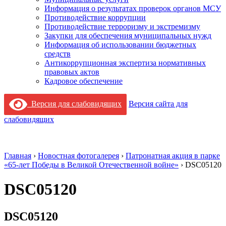
Информация о результатах проверок органов МСУ
Противодействие коррупции
Противодействие терроризму и экстремизму
Закупки для обеспечения муниципальных нужд
Информация об использовании бюджетных
средств
Антикоррупционная экспертиза нормативных
правовых актов
Кадровое обеспечение
Версия для слабовидящих
Версия сайта для
слабовидящих
Главная
›
Новостная фотогалерея
›
Патронатная акция в парке
«65‑лет Победы в Великой Отечественной войне»
›
DSC05120
DSC05120
DSC05120