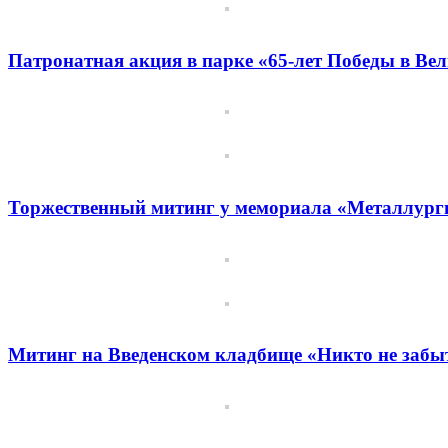
Патронатная акция в парке «65‑лет Победы в Ве
Торжественный митинг у мемориала «Металлур
Митинг на Введенском кладбище «Никто не забы