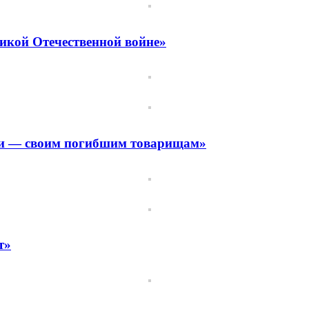
ликой Отечественной войне»
ги — своим погибшим товарищам»
т»