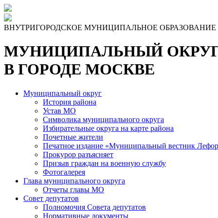
Skip
to
the
ВНУТРИГОРОДСКОЕ МУНИЦИПАЛЬНОЕ ОБРАЗОВАНИЕ
content
МУНИЦИПАЛЬНЫЙ ОКРУГ
В ГОРОДЕ МОСКВЕ
Муниципальный округ
История района
Устав МО
Символика муниципального округа
Избирательные округа на карте района
Почетные жители
Печатное издание «Муниципальный вестник Лефор
Прокурор разъясняет
Призыв граждан на военную службу
Фотогалерея
Глава муниципального округа
Отчеты главы МО
Совет депутатов
Полномочия Совета депутатов
Нормативные документы