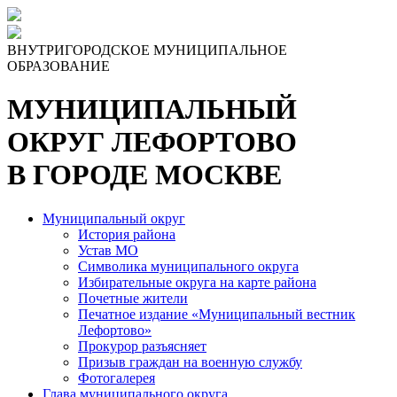
Skip
to
the
ВНУТРИГОРОДСКОЕ МУНИЦИПАЛЬНОЕ
content
ОБРАЗОВАНИЕ
МУНИЦИПАЛЬНЫЙ
ОКРУГ ЛЕФОРТОВО
В ГОРОДЕ МОСКВЕ
Муниципальный округ
История района
Устав МО
Символика муниципального округа
Избирательные округа на карте района
Почетные жители
Печатное издание «Муниципальный вестник
Лефортово»
Прокурор разъясняет
Призыв граждан на военную службу
Фотогалерея
Глава муниципального округа