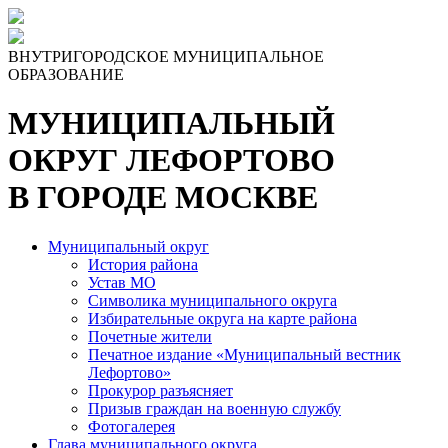
Skip
to
the
ВНУТРИГОРОДСКОЕ МУНИЦИПАЛЬНОЕ
content
ОБРАЗОВАНИЕ
МУНИЦИПАЛЬНЫЙ
ОКРУГ ЛЕФОРТОВО
В ГОРОДЕ МОСКВЕ
Муниципальный округ
История района
Устав МО
Символика муниципального округа
Избирательные округа на карте района
Почетные жители
Печатное издание «Муниципальный вестник
Лефортово»
Прокурор разъясняет
Призыв граждан на военную службу
Фотогалерея
Глава муниципального округа