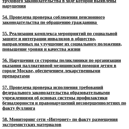
трудового законодательства в ходе которой выявлены
нарушения
54. Проведена проверка соблюдения пенсионного
законодательства по обращению гражданина
55. Реализация комплекса мероприятий по социальной
защите и интеграции инвалидов в общество,
направленных на улучшение их социального положения,
повышение уровня и качества жизни
56. Нарушения со стороны поликлиники по организации
оказания паллиативной медицинской помощи детям в
городе Москве, обеспечением лекарственными
препаратами
57. Проведена проверка исполнения требований
федерального законодательства образовательными
учреждениями об основах системы профилактики
безнадзорности и правонарушений несовершеннолетних по
факту буллинга
58. Мониторинг сети «Интернет» по факту размещения
экстремистских материалов