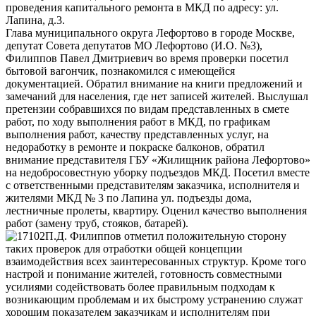
проведения капитального ремонта в МКД по адресу: ул.
Лапина, д.3.
Глава муниципального округа Лефортово в городе Москве,
депутат Совета депутатов МО Лефортово (И.О. №3),
Филиппов Павел Дмитриевич во время проверки посетил
бытовой вагончик, познакомился с имеющейся
документацией. Обратил внимание на книги предложений и
замечаний для населения, где нет записей жителей. Выслушал
претензии собравшихся по видам представленных в смете
работ, по ходу выполнения работ в МКД, по графикам
выполнения работ, качеству представленных услуг, на
недоработку в ремонте и покраске балконов, обратил
внимание представителя ГБУ «Жилищник района Лефортово»
на недобросовестную уборку подъездов МКД. Посетил вместе
с ответственными представителям заказчика, исполнителя и
жителями МКД № 3 по Лапина ул. подъезды дома,
лестничные пролеты, квартиру. Оценил качество выполнения
работ (замену труб, стояков, батарей).
П.Д. Филиппов отметил положительную сторону
таких проверок для отработки общей концепции
взаимодействия всех заинтересованных структур. Кроме того
настрой и понимание жителей, готовность совместными
усилиями содействовать более правильным подходам к
возникающим проблемам и их быстрому устранению служат
хорошим показателем заказчикам и исполнителям при