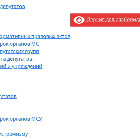
 депутатов
Версия для слабови
нормативных правовых актов
рок органов МС
путатских групп
та депутатов
ий и учреждений
утатов
рок органов МСУ
кстремизму