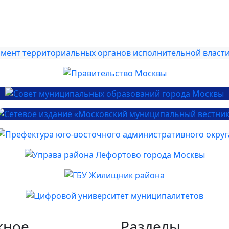
жное
Разделы