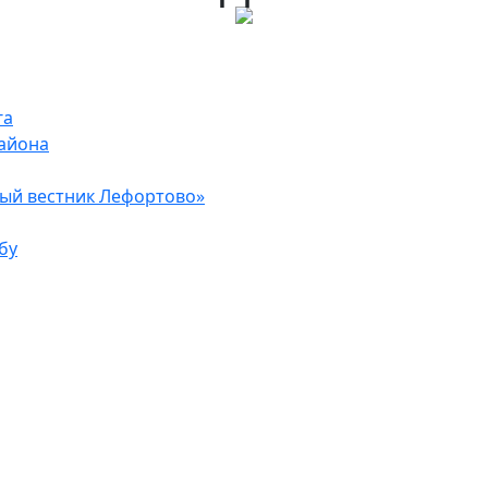
га
района
ый вестник Лефортово»
бу