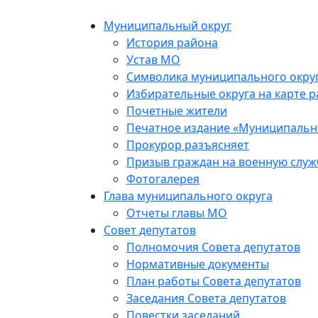
Skip
to
Муниципальный округ
the
История района
content
Устав МО
Символика муниципального окру
Избирательные округа на карте 
Почетные жители
Печатное издание «Муниципальн
Прокурор разъясняет
Призыв граждан на военную служ
Фотогалерея
Глава муниципального округа
Отчеты главы МО
Совет депутатов
Полномочия Совета депутатов
Нормативные документы
План работы Совета депутатов
Заседания Cовета депутатов
Повестки заседаний