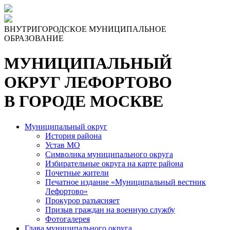
Skip
to
the
ВНУТРИГОРОДСКОЕ МУНИЦИПАЛЬНОЕ
content
ОБРАЗОВАНИЕ
МУНИЦИПАЛЬНЫЙ
ОКРУГ ЛЕФОРТОВО
В ГОРОДЕ МОСКВЕ
Муниципальный округ
История района
Устав МО
Символика муниципального округа
Избирательные округа на карте района
Почетные жители
Печатное издание «Муниципальный вестник
Лефортово»
Прокурор разъясняет
Призыв граждан на военную службу
Фотогалерея
Глава муниципального округа