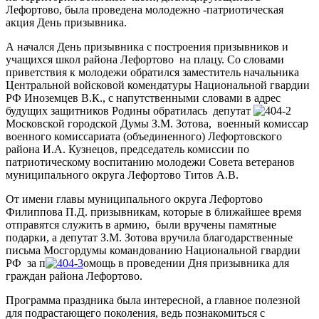
Лефортово, была проведена молодежно -патриотическая
акция День призывника.
А начался День призывника с построения призывников и
учащихся школ района Лефортово на плацу. Со словами
приветствия к молодежи обратился заместитель начальника
Центральной войсковой комендатуры Национальной гвардии
РФ Иноземцев В.К., с напутственными словами в адрес
будущих защитников Родины обратилась депутат
Московской городской Думы З.М. Зотова, военный комиссар
военного комиссариата (объединенного) Лефортовского
района И.А. Кузнецов, председатель комиссии по
патриотическому воспитанию молодежи Совета ветеранов
муниципального округа Лефортово Титов А.В.
От имени главы муниципального округа Лефортово
Филиппова П.Д. призывникам, которые в ближайшее время
отправятся служить в армию, были вручены памятные
подарки, а депутат З.М. Зотова вручила благодарственные
письма Мосгордумы командованию Национальной гвардии
РФ за п
омощь в проведении Дня призывника для
граждан района Лефортово.
Программа праздника была интересной, а главное полезной
для подрастающего поколения, ведь познакомиться с