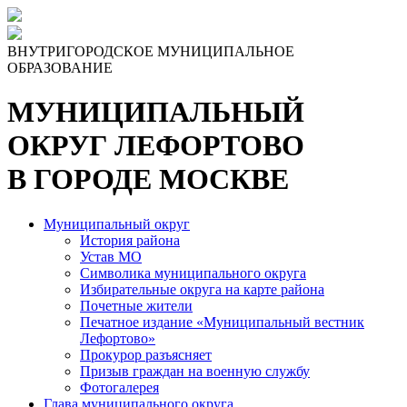
Skip
to
the
ВНУТРИГОРОДСКОЕ МУНИЦИПАЛЬНОЕ
content
ОБРАЗОВАНИЕ
МУНИЦИПАЛЬНЫЙ
ОКРУГ ЛЕФОРТОВО
В ГОРОДЕ МОСКВЕ
Муниципальный округ
История района
Устав МО
Символика муниципального округа
Избирательные округа на карте района
Почетные жители
Печатное издание «Муниципальный вестник
Лефортово»
Прокурор разъясняет
Призыв граждан на военную службу
Фотогалерея
Глава муниципального округа