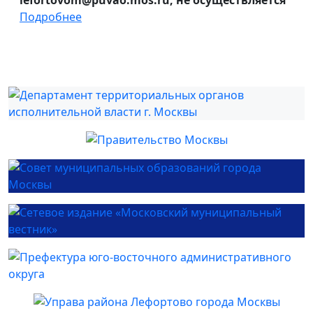
lefortovom@puvao.mos.ru, не осуществляется
Подробнее