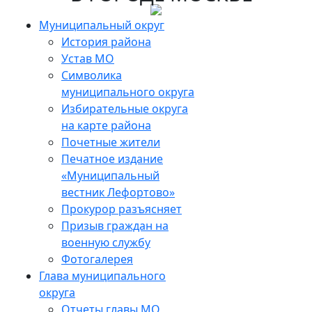
Skip
to
Муниципальный округ
the
История района
content
Устав МО
Символика
муниципального округа
Избирательные округа
на карте района
Почетные жители
Печатное издание
«Муниципальный
вестник Лефортово»
Прокурор разъясняет
Призыв граждан на
военную службу
Фотогалерея
Глава муниципального
округа
Отчеты главы МО