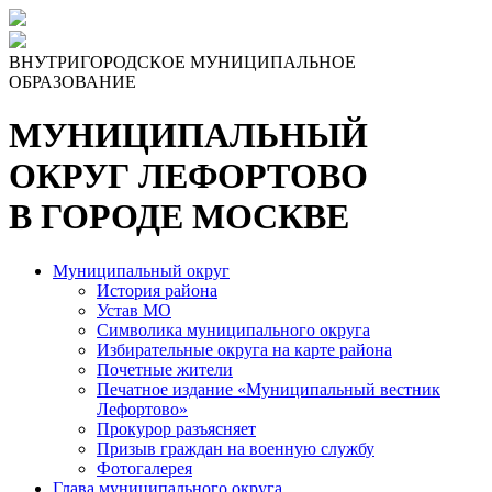
Skip
to
the
ВНУТРИГОРОДСКОЕ МУНИЦИПАЛЬНОЕ
content
ОБРАЗОВАНИЕ
МУНИЦИПАЛЬНЫЙ
ОКРУГ ЛЕФОРТОВО
В ГОРОДЕ МОСКВЕ
Муниципальный округ
История района
Устав МО
Символика муниципального округа
Избирательные округа на карте района
Почетные жители
Печатное издание «Муниципальный вестник
Лефортово»
Прокурор разъясняет
Призыв граждан на военную службу
Фотогалерея
Глава муниципального округа