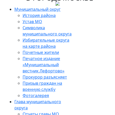
Skip
to
Муниципальный округ
the
История района
content
Устав МО
Символика
муниципального округа
Избирательные округа
на карте района
Почетные жители
Печатное издание
«Муниципальный
вестник Лефортово»
Прокурор разъясняет
Призыв граждан на
военную службу
Фотогалерея
Глава муниципального
округа
Отчеты главы МО