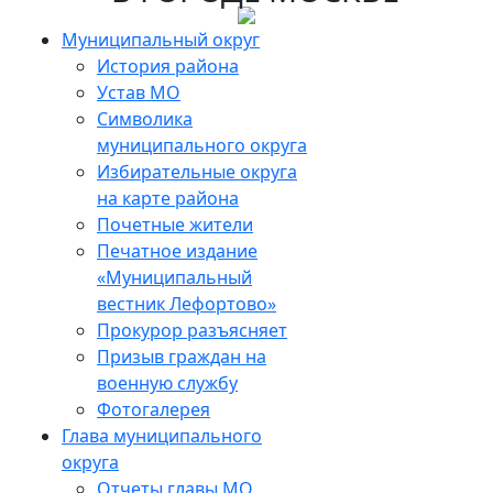
Skip
to
Муниципальный округ
the
История района
content
Устав МО
Символика
муниципального округа
Избирательные округа
на карте района
Почетные жители
Печатное издание
«Муниципальный
вестник Лефортово»
Прокурор разъясняет
Призыв граждан на
военную службу
Фотогалерея
Глава муниципального
округа
Отчеты главы МО