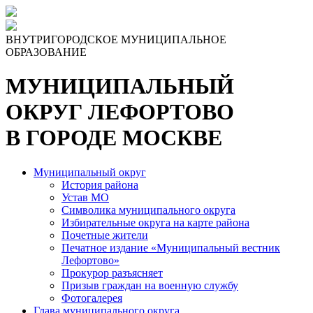
Skip
to
the
ВНУТРИГОРОДСКОЕ МУНИЦИПАЛЬНОЕ
content
ОБРАЗОВАНИЕ
МУНИЦИПАЛЬНЫЙ
ОКРУГ ЛЕФОРТОВО
В ГОРОДЕ МОСКВЕ
Муниципальный округ
История района
Устав МО
Символика муниципального округа
Избирательные округа на карте района
Почетные жители
Печатное издание «Муниципальный вестник
Лефортово»
Прокурор разъясняет
Призыв граждан на военную службу
Фотогалерея
Глава муниципального округа