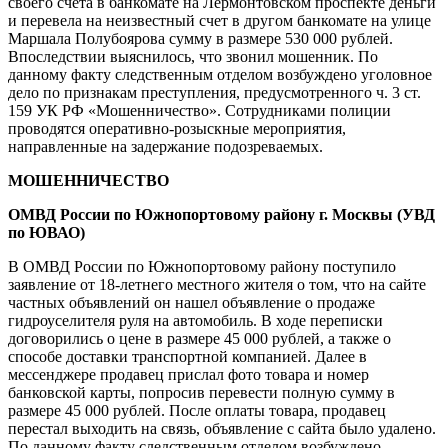
своего счета в банкомате на Лермонтовском проспекте деньги
и перевела на неизвестный счет в другом банкомате на улице
Маршала Полубоярова сумму в размере 530 000 рублей.
Впоследствии выяснилось, что звонил мошенник. По
данному факту следственным отделом возбуждено уголовное
дело по признакам преступления, предусмотренного ч. 3 ст.
159 УК РФ «Мошенничество». Сотрудниками полиции
проводятся оперативно-розыскные мероприятия,
направленные на задержание подозреваемых.
МОШЕННИЧЕСТВО
ОМВД России по Южнопортовому району
г. Москвы (УВД
по ЮВАО)
В ОМВД России по Южнопортовому району поступило
заявление от 18-летнего местного жителя о том, что на сайте
частных объявлений он нашел объявление о продаже
гидроуселителя руля на автомобиль. В ходе переписки
договорились о цене в размере 45 000 рублей, а также о
способе доставки транспортной компанией. Далее в
мессенджере продавец прислал фото товара и номер
банковской карты, попросив перевести полную сумму в
размере 45 000 рублей. После оплаты товара, продавец
перестал выходить на связь, объявление с сайта было удалено.
По данному факту следственным отделом возбуждено