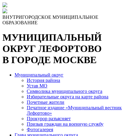
Skip
to
the
ВНУТРИГОРОДСКОЕ МУНИЦИПАЛЬНОЕ
content
ОБРАЗОВАНИЕ
МУНИЦИПАЛЬНЫЙ
ОКРУГ ЛЕФОРТОВО
В ГОРОДЕ МОСКВЕ
Муниципальный округ
История района
Устав МО
Символика муниципального округа
Избирательные округа на карте района
Почетные жители
Печатное издание «Муниципальный вестник
Лефортово»
Прокурор разъясняет
Призыв граждан на военную службу
Фотогалерея
Глава муниципального округа