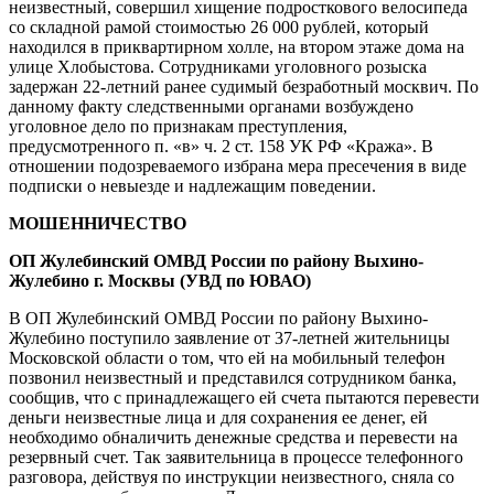
неизвестный, совершил хищение подросткового велосипеда
со складной рамой стоимостью 26 000 рублей, который
находился в приквартирном холле, на втором этаже дома на
улице Хлобыстова. Сотрудниками уголовного розыска
задержан 22-летний ранее судимый безработный москвич. По
данному факту следственными органами возбуждено
уголовное дело по признакам преступления,
предусмотренного п. «в» ч. 2 ст. 158 УК РФ «Кража». В
отношении подозреваемого избрана мера пресечения в виде
подписки о невыезде и надлежащим поведении.
МОШЕННИЧЕСТВО
ОП Жулебинский ОМВД России по району Выхино-
Жулебино
г. Москвы (УВД по ЮВАО)
В ОП Жулебинский ОМВД России по району Выхино-
Жулебино поступило заявление от 37-летней жительницы
Московской области о том, что ей на мобильный телефон
позвонил неизвестный и представился сотрудником банка,
сообщив, что с принадлежащего ей счета пытаются перевести
деньги неизвестные лица и для сохранения ее денег, ей
необходимо обналичить денежные средства и перевести на
резервный счет. Так заявительница в процессе телефонного
разговора, действуя по инструкции неизвестного, сняла со