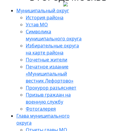
Skip
to
Муниципальный округ
the
История района
content
Устав МО
Символика
муниципального округа
Избирательные округа
на карте района
Почетные жители
Печатное издание
«Муниципальный
вестник Лефортово»
Прокурор разъясняет
Призыв граждан на
военную службу
Фотогалерея
Глава муниципального
округа
Отчеты главы МО