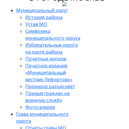
Skip
to
Муниципальный округ
the
История района
content
Устав МО
Символика
муниципального округа
Избирательные округа
на карте района
Почетные жители
Печатное издание
«Муниципальный
вестник Лефортово»
Прокурор разъясняет
Призыв граждан на
военную службу
Фотогалерея
Глава муниципального
округа
Отчеты главы МО