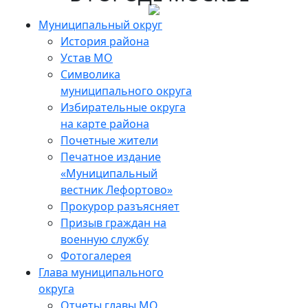
Skip
to
Муниципальный округ
the
История района
content
Устав МО
Символика
муниципального округа
Избирательные округа
на карте района
Почетные жители
Печатное издание
«Муниципальный
вестник Лефортово»
Прокурор разъясняет
Призыв граждан на
военную службу
Фотогалерея
Глава муниципального
округа
Отчеты главы МО