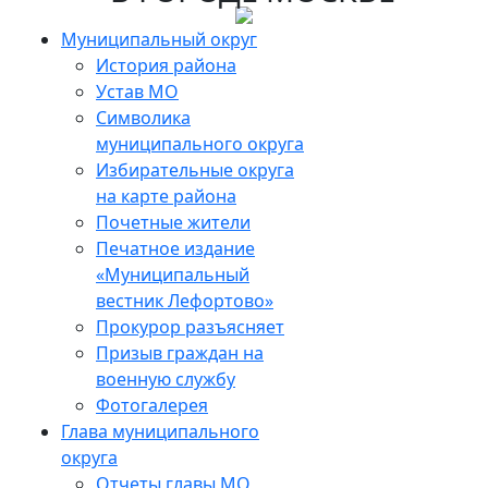
Skip
to
Муниципальный округ
the
История района
content
Устав МО
Символика
муниципального округа
Избирательные округа
на карте района
Почетные жители
Печатное издание
«Муниципальный
вестник Лефортово»
Прокурор разъясняет
Призыв граждан на
военную службу
Фотогалерея
Глава муниципального
округа
Отчеты главы МО