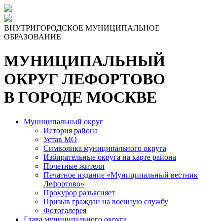
Skip
to
the
ВНУТРИГОРОДСКОЕ МУНИЦИПАЛЬНОЕ
content
ОБРАЗОВАНИЕ
МУНИЦИПАЛЬНЫЙ
ОКРУГ ЛЕФОРТОВО
В ГОРОДЕ МОСКВЕ
Муниципальный округ
История района
Устав МО
Символика муниципального округа
Избирательные округа на карте района
Почетные жители
Печатное издание «Муниципальный вестник
Лефортово»
Прокурор разъясняет
Призыв граждан на военную службу
Фотогалерея
Глава муниципального округа