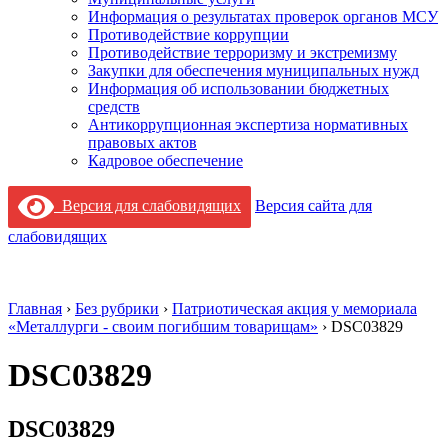
Информация о результатах проверок органов МСУ
Противодействие коррупции
Противодействие терроризму и экстремизму
Закупки для обеспечения муниципальных нужд
Информация об использовании бюджетных
средств
Антикоррупционная экспертиза нормативных
правовых актов
Кадровое обеспечение
Версия для слабовидящих
Версия сайта для
слабовидящих
Главная
›
Без рубрики
›
Патриотическая акция у мемориала
«Металлурги - своим погибшим товарищам»
›
DSC03829
DSC03829
DSC03829