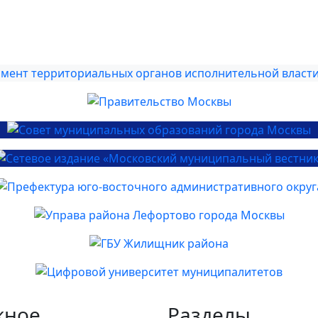
жное
Разделы