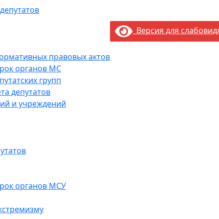
 депутатов
Версия для слабови
нормативных правовых актов
рок органов МС
путатских групп
та депутатов
ий и учреждений
утатов
рок органов МСУ
кстремизму