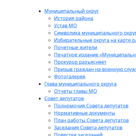
Skip
to
Муниципальный округ
the
История района
content
Устав МО
Символика муниципального окру
Избирательные округа на карте 
Почетные жители
Печатное издание «Муниципальн
Прокурор разъясняет
Призыв граждан на военную служ
Фотогалерея
Глава муниципального округа
Отчеты главы МО
Совет депутатов
Полномочия Совета депутатов
Нормативные документы
План работы Совета депутатов
Заседания Cовета депутатов
Повестки заседаний