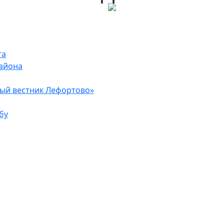
га
района
ый вестник Лефортово»
бу