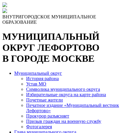
Skip
to
the
ВНУТРИГОРОДСКОЕ МУНИЦИПАЛЬНОЕ
content
ОБРАЗОВАНИЕ
МУНИЦИПАЛЬНЫЙ
ОКРУГ ЛЕФОРТОВО
В ГОРОДЕ МОСКВЕ
Муниципальный округ
История района
Устав МО
Символика муниципального округа
Избирательные округа на карте района
Почетные жители
Печатное издание «Муниципальный вестник
Лефортово»
Прокурор разъясняет
Призыв граждан на военную службу
Фотогалерея
Глава муниципального округа