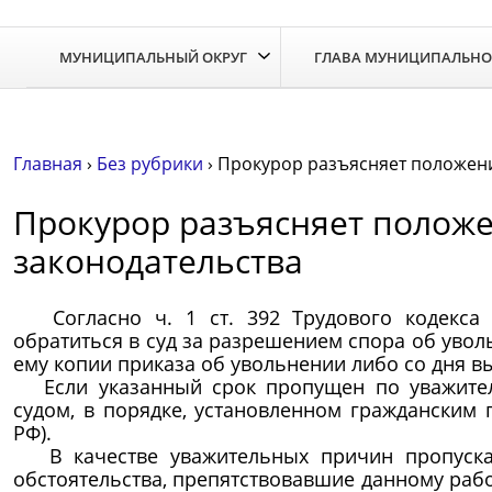
Skip
to
МУНИЦИПАЛЬНЫЙ ОКРУГ
ГЛАВА МУНИЦИПАЛЬНО
the
content
Главная
›
Без рубрики
›
Прокурор разъясняет положени
Прокурор разъясняет положе
законодательства
Согласно ч. 1 ст. 392 Трудового кодекса 
обратиться в суд за разрешением спора об увол
ему копии приказа об увольнении либо со дня в
Если указанный срок пропущен по уважител
судом, в порядке, установленном гражданским 
РФ).
В качестве уважительных причин пропуска 
обстоятельства, препятствовавшие данному рабо