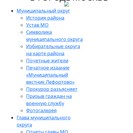
Skip
to
Муниципальный округ
the
История района
content
Устав МО
Символика
муниципального округа
Избирательные округа
на карте района
Почетные жители
Печатное издание
«Муниципальный
вестник Лефортово»
Прокурор разъясняет
Призыв граждан на
военную службу
Фотогалерея
Глава муниципального
округа
Отчеты главы МО