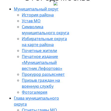
Skip
to
Муниципальный округ
the
История района
content
Устав МО
Символика
муниципального округа
Избирательные округа
на карте района
Почетные жители
Печатное издание
«Муниципальный
вестник Лефортово»
Прокурор разъясняет
Призыв граждан на
военную службу
Фотогалерея
Глава муниципального
округа
Отчеты главы МО