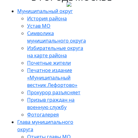
Skip
to
Муниципальный округ
the
История района
content
Устав МО
Символика
муниципального округа
Избирательные округа
на карте района
Почетные жители
Печатное издание
«Муниципальный
вестник Лефортово»
Прокурор разъясняет
Призыв граждан на
военную службу
Фотогалерея
Глава муниципального
округа
Отчеты главы МО