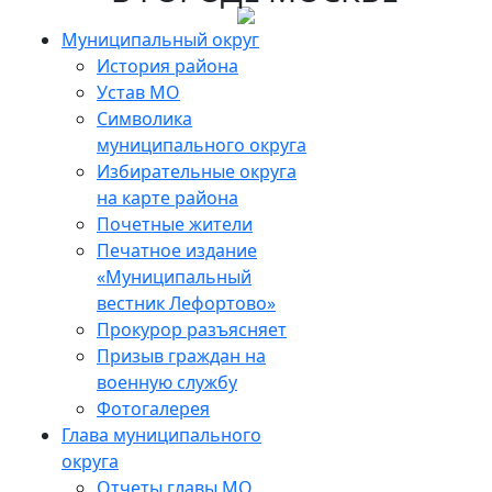
Skip
to
Муниципальный округ
the
История района
content
Устав МО
Символика
муниципального округа
Избирательные округа
на карте района
Почетные жители
Печатное издание
«Муниципальный
вестник Лефортово»
Прокурор разъясняет
Призыв граждан на
военную службу
Фотогалерея
Глава муниципального
округа
Отчеты главы МО