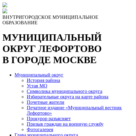
Skip
to
the
ВНУТРИГОРОДСКОЕ МУНИЦИПАЛЬНОЕ
content
ОБРАЗОВАНИЕ
МУНИЦИПАЛЬНЫЙ
ОКРУГ ЛЕФОРТОВО
В ГОРОДЕ МОСКВЕ
Муниципальный округ
История района
Устав МО
Символика муниципального округа
Избирательные округа на карте района
Почетные жители
Печатное издание «Муниципальный вестник
Лефортово»
Прокурор разъясняет
Призыв граждан на военную службу
Фотогалерея
Глава муниципального округа