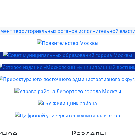
жное
Разделы