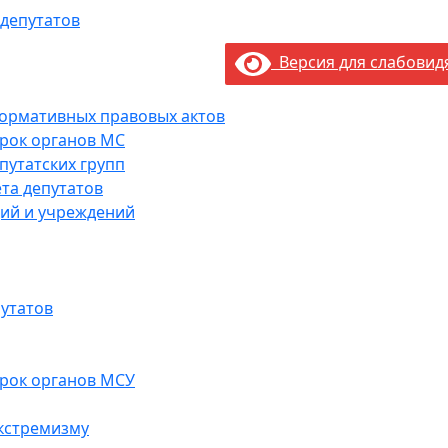
 депутатов
Версия для слабови
нормативных правовых актов
рок органов МС
путатских групп
та депутатов
ий и учреждений
утатов
рок органов МСУ
кстремизму