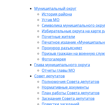
Skip
to
Муниципальный округ
the
История района
content
Устав МО
Символика муниципального окру
Избирательные округа на карте 
Почетные жители
Печатное издание «Муниципальн
Прокурор разъясняет
Призыв граждан на военную служ
Фотогалерея
Глава муниципального округа
Отчеты главы МО
Совет депутатов
Полномочия Совета депутатов
Нормативные документы
План работы Совета депутатов
Заседания Cовета депутатов
Повестки заседаний