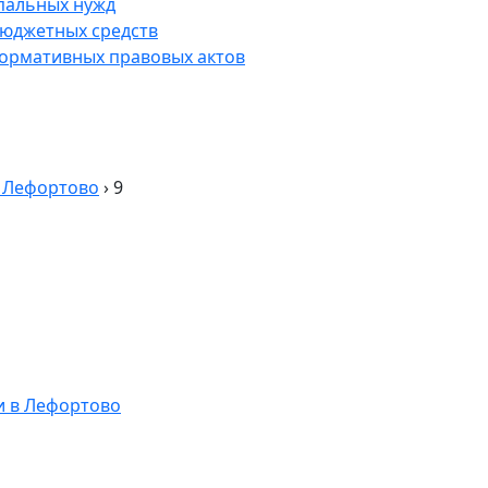
пальных нужд
юджетных средств
нормативных правовых актов
в Лефортово
›
9
и в Лефортово