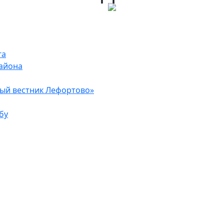
га
района
ый вестник Лефортово»
бу