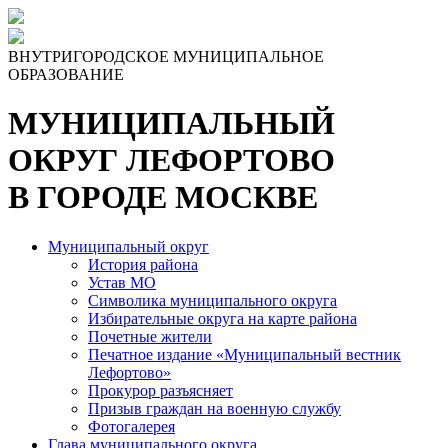
Skip
to
the
ВНУТРИГОРОДСКОЕ МУНИЦИПАЛЬНОЕ
content
ОБРАЗОВАНИЕ
МУНИЦИПАЛЬНЫЙ
ОКРУГ ЛЕФОРТОВО
В ГОРОДЕ МОСКВЕ
Муниципальный округ
История района
Устав МО
Символика муниципального округа
Избирательные округа на карте района
Почетные жители
Печатное издание «Муниципальный вестник
Лефортово»
Прокурор разъясняет
Призыв граждан на военную службу
Фотогалерея
Глава муниципального округа