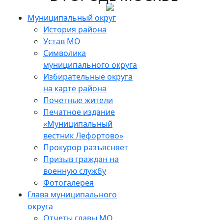
Skip
to
Муниципальный округ
the
История района
content
Устав МО
Символика
муниципального округа
Избирательные округа
на карте района
Почетные жители
Печатное издание
«Муниципальный
вестник Лефортово»
Прокурор разъясняет
Призыв граждан на
военную службу
Фотогалерея
Глава муниципального
округа
Отчеты главы МО