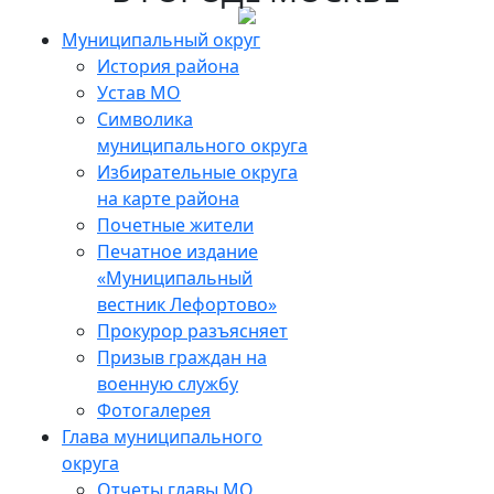
Skip
to
Муниципальный округ
the
История района
content
Устав МО
Символика
муниципального округа
Избирательные округа
на карте района
Почетные жители
Печатное издание
«Муниципальный
вестник Лефортово»
Прокурор разъясняет
Призыв граждан на
военную службу
Фотогалерея
Глава муниципального
округа
Отчеты главы МО