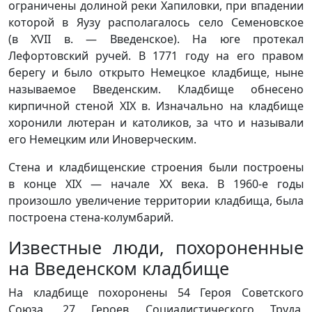
ограничены долиной реки Хапиловки, при впадении
которой в Яузу располагалось село Семеновское
(в XVII в. — Введенское). На юге протекал
Лефортовский ручей. В 1771 году на его правом
берегу и было открыто Немецкое кладбище, ныне
называемое Введенским. Кладбище обнесено
кирпичной стеной XIX в. Изначально на кладбище
хоронили лютеран и католиков, за что и называли
его Немецким или Иноверческим.
Стена и кладбищенские строения были построены
в конце XIX — начале XX века. В 1960-е годы
произошло увеличение территории кладбища, была
построена стена-колумбарий.
Известные люди, похороненные
на Введенском кладбище
На кладбище похоронены 54 Героя Советского
Союза, 27 Героев Социалистического Труда,