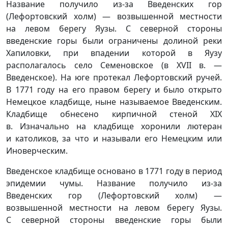
Название получило из-за Введенских гор
(Лефортовский холм) — возвышенной местности
на левом берегу Яузы. С северной стороны
введенские горы были ограничены долиной реки
Хапиловки, при впадении которой в Яузу
располагалось село Семеновское (в XVII в. —
Введенское). На юге протекал Лефортовский ручей.
В 1771 году на его правом берегу и было открыто
Немецкое кладбище, ныне называемое Введенским.
Кладбище обнесено кирпичной стеной XIX
в. Изначально на кладбище хоронили лютеран
и католиков, за что и называли его Немецким или
Иноверческим.
Введенское кладбище основано в 1771 году в период
эпидемии чумы. Название получило из-за
Введенских гор (Лефортовский холм) —
возвышенной местности на левом берегу Яузы.
С северной стороны введенские горы были