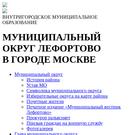
Skip
to
the
ВНУТРИГОРОДСКОЕ МУНИЦИПАЛЬНОЕ
content
ОБРАЗОВАНИЕ
МУНИЦИПАЛЬНЫЙ
ОКРУГ ЛЕФОРТОВО
В ГОРОДЕ МОСКВЕ
Муниципальный округ
История района
Устав МО
Символика муниципального округа
Избирательные округа на карте района
Почетные жители
Печатное издание «Муниципальный вестник
Лефортово»
Прокурор разъясняет
Призыв граждан на военную службу
Фотогалерея
Глава муниципального округа