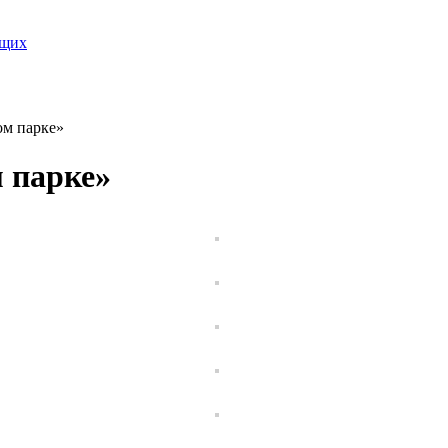
ящих
ом парке»
 парке»