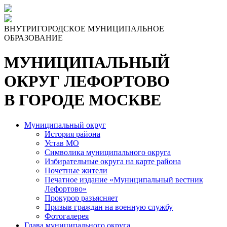
Skip
to
the
ВНУТРИГОРОДСКОЕ МУНИЦИПАЛЬНОЕ
content
ОБРАЗОВАНИЕ
МУНИЦИПАЛЬНЫЙ
ОКРУГ ЛЕФОРТОВО
В ГОРОДЕ МОСКВЕ
Муниципальный округ
История района
Устав МО
Символика муниципального округа
Избирательные округа на карте района
Почетные жители
Печатное издание «Муниципальный вестник
Лефортово»
Прокурор разъясняет
Призыв граждан на военную службу
Фотогалерея
Глава муниципального округа