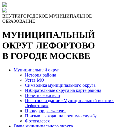
Skip
to
the
ВНУТРИГОРОДСКОЕ МУНИЦИПАЛЬНОЕ
content
ОБРАЗОВАНИЕ
МУНИЦИПАЛЬНЫЙ
ОКРУГ ЛЕФОРТОВО
В ГОРОДЕ МОСКВЕ
Муниципальный округ
История района
Устав МО
Символика муниципального округа
Избирательные округа на карте района
Почетные жители
Печатное издание «Муниципальный вестник
Лефортово»
Прокурор разъясняет
Призыв граждан на военную службу
Фотогалерея
Глава муниципального округа